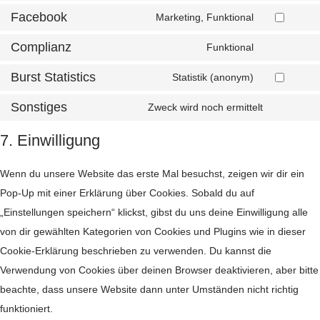
analytics
to
service
Facebook
Marketing, Funktional
wordpress
Consent
to
service
Complianz
Funktional
facebook
Consent
to
service
Burst Statistics
Statistik (anonym)
complianz
Consent
to
service
Sonstiges
Zweck wird noch ermittelt
burst-
Consent
statistics
to
service
7. Einwilligung
sonstiges
Wenn du unsere Website das erste Mal besuchst, zeigen wir dir ein
Pop-Up mit einer Erklärung über Cookies. Sobald du auf
„Einstellungen speichern“ klickst, gibst du uns deine Einwilligung alle
von dir gewählten Kategorien von Cookies und Plugins wie in dieser
Cookie-Erklärung beschrieben zu verwenden. Du kannst die
Verwendung von Cookies über deinen Browser deaktivieren, aber bitte
beachte, dass unsere Website dann unter Umständen nicht richtig
funktioniert.